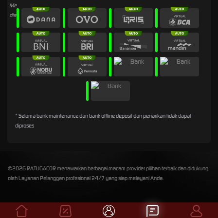
* Selama bank maintenance dan bank offline deposit dan penarikan tidak dapat
diproses
©2026 RATUGACOR menawarkan berbagai macam provider pilihan terbaik dan didukung
oleh Layanan Pelanggan profesional 24/7 yang siap melayani Anda.