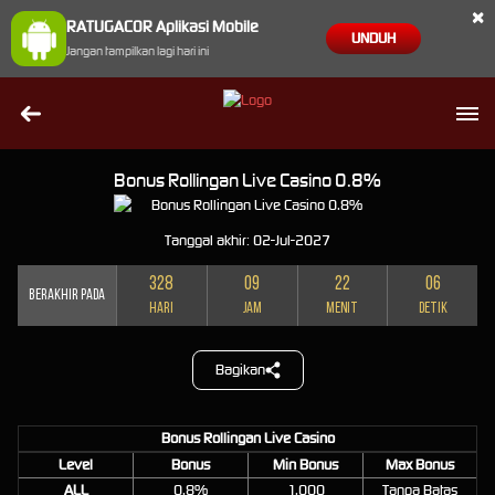
×
RATUGACOR Aplikasi Mobile
UNDUH
Jangan tampilkan lagi hari ini
Bonus Rollingan Live Casino 0.8%
Tanggal akhir: 02-Jul-2027
328
09
22
06
BERAKHIR PADA
HARI
JAM
MENIT
DETIK
Bagikan
Bonus Rollingan Live Casino
Level
Bonus
Min Bonus
Max Bonus
ALL
0.8%
1.000
Tanpa Batas