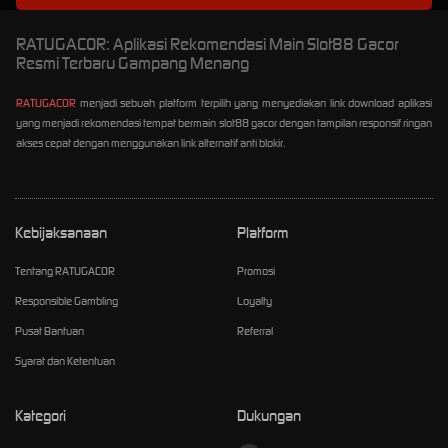
RATUGACOR: Aplikasi Rekomendasi Main Slot88 Gacor
Resmi Terbaru Gampang Menang
RATUGACOR
menjadi sebuah platform terpilih yang menyediakan link download aplikasi
yang menjadi rekomendasi tempat bermain slot88 gacor dengan tampilan responsif ringan
akses cepat dengan menggunakan link alternatif anti blokir.
Kebijaksanaan
Platform
Tentang RATUGACOR
Promosi
Responsible Gambling
Loyalty
Pusat Bantuan
Referral
Syarat dan Ketentuan
Kategori
Dukungan