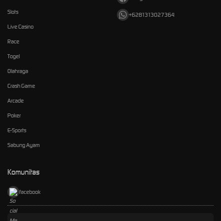
Slots
+6281313027364
Live Casino
Race
Togel
Olahraga
Crash Game
Arcade
Poker
E-Sports
Sabung Ayam
Komunitas
facebook