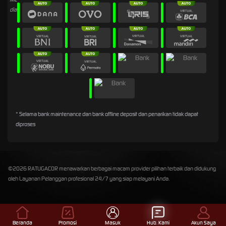
* Selama bank maintenance dan bank offline deposit dan penarikan tidak dapat
diproses
©2026 RATUGACOR menawarkan berbagai macam provider pilihan terbaik dan didukung
oleh Layanan Pelanggan profesional 24/7 yang siap melayani Anda.
Beranda
Promosi
Masuk
Hub. Kami
Akun Saya