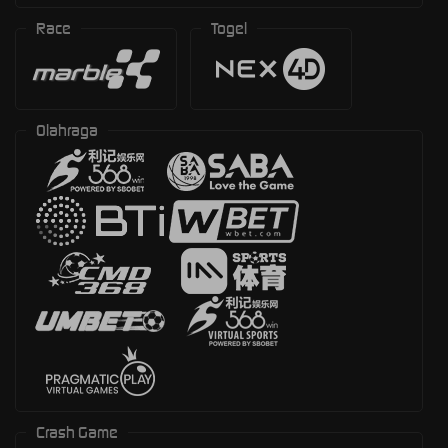
Race
Togel
Olahraga
Crash Game