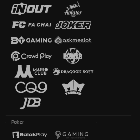
Poker