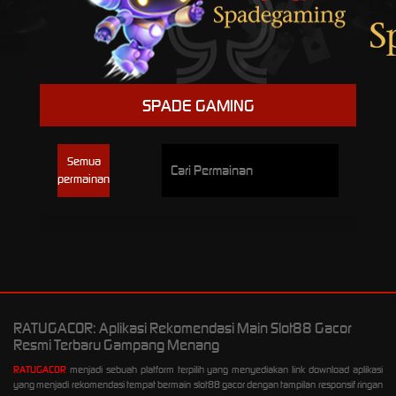
SPADE GAMING
Semua
permainan
RATUGACOR: Aplikasi Rekomendasi Main Slot88 Gacor
Resmi Terbaru Gampang Menang
RATUGACOR
menjadi sebuah platform terpilih yang menyediakan link download aplikasi
yang menjadi rekomendasi tempat bermain slot88 gacor dengan tampilan responsif ringan